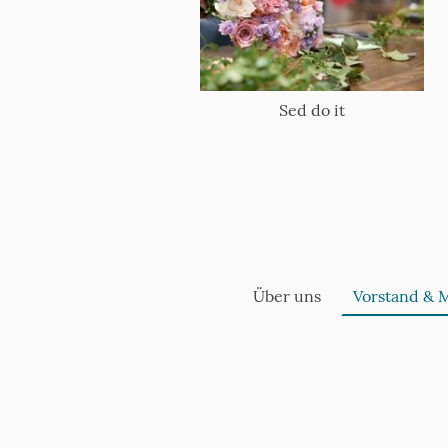
Sed do it
Über uns
Vorstand & M