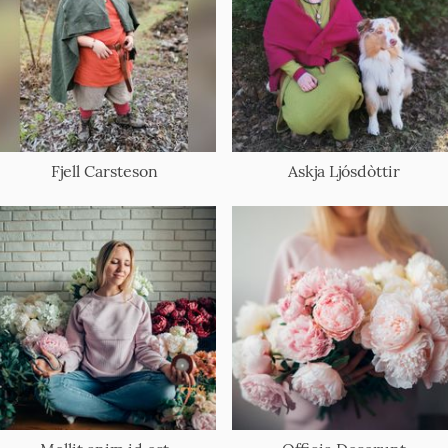
Fjell Carsteson
Askja Ljósdòttir