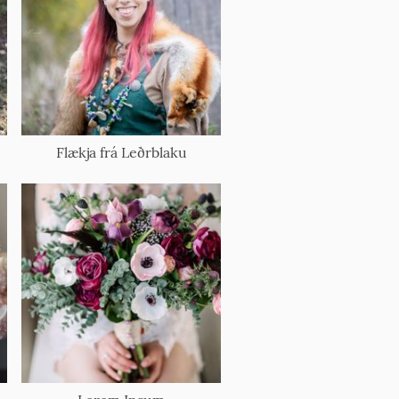
Flækja frá Leðrblaku